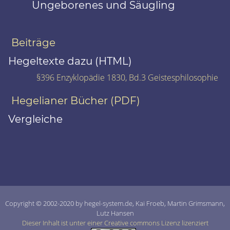
Ungeborenes und Säugling
Beiträge
Hegeltexte dazu (HTML)
§396 Enzyklopädie 1830, Bd.3 Geistesphilosophie
Hegelianer Bücher (PDF)
Vergleiche
Copyright © 2002-2020 by hegel-system.de, Kai Froeb, Martin Grimsmann,
Lutz Hansen
Dieser Inhalt ist unter einer Creative commons Lizenz lizenziert