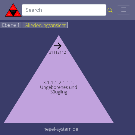
Togg
☰
Ebene 1
Gliederungsansicht
→
31112112
3.1.1.1.2.1.1.1.
Ungeborenes und
Säugling
hegel-system.de