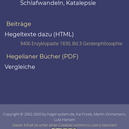
Schlafwandeln, Katalepsie
Beiträge
Hegeltexte dazu (HTML)
§406 Enzyklopädie 1830, Bd.3 Geistesphilosophie
Hegelianer Bücher (PDF)
Vergleiche
Copyright © 2002-2020 by hegel-system.de, Kai Froeb, Martin Grimsmann,
Lutz Hansen
Dieser Inhalt ist unter einer Creative commons Lizenz lizenziert