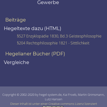
Gewerbe
Beiträge
Hegeltexte dazu (HTML)
§527 Enzyklopädie 1830, Bd.3 Geistesphilosophie
§204 Rechtsphilosophie 1821 - Sitttlichkeit
Hegelianer Bücher (PDF)
Vergleiche
Copyright © 2002-2020 by hegel-system.de, Kai Froeb, Martin Grimsmann,
Lutz Hansen
Dieser Inhalt ist unter einer Creative commons Lizenz lizenziert