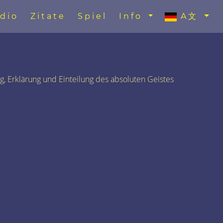
dio
Zitate
Spiel
Info
A文
g, Erklärung und Einteilung des absoluten Geistes
)