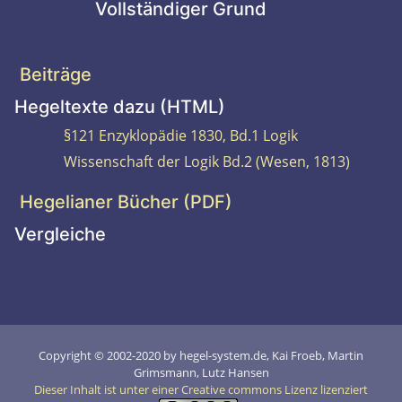
Vollständiger Grund
Beiträge
Hegeltexte dazu (HTML)
§121 Enzyklopädie 1830, Bd.1 Logik
Wissenschaft der Logik Bd.2 (Wesen, 1813)
Hegelianer Bücher (PDF)
Vergleiche
Copyright © 2002-2020 by hegel-system.de, Kai Froeb, Martin
Grimsmann, Lutz Hansen
Dieser Inhalt ist unter einer Creative commons Lizenz lizenziert