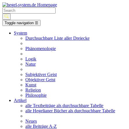
Toggle navigation
☰
System
Durchsuchbare Liste aller Dreiecke
Phänomenologie
Logik
Natur
Subjektiver Geist
Objektiver Geist
Kunst
Religion
Philosophie
Artikel
alle Textbeiträge als durchsuchbare Tabelle
alle Hegelianer Bücher als durchsuchbare Tabelle
Neues
alle Beiträge A-Z