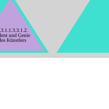
.3.1.1.3.3.1.2.
lent und Genie
des Künstlers