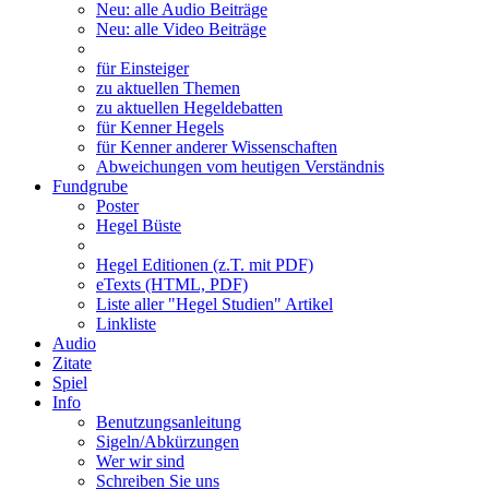
Neu: alle Audio Beiträge
Neu: alle Video Beiträge
für Einsteiger
zu aktuellen Themen
zu aktuellen Hegeldebatten
für Kenner Hegels
für Kenner anderer Wissenschaften
Abweichungen vom heutigen Verständnis
Fundgrube
Poster
Hegel Büste
Hegel Editionen (z.T. mit PDF)
eTexts (HTML, PDF)
Liste aller "Hegel Studien" Artikel
Linkliste
Audio
Zitate
Spiel
Info
Benutzungsanleitung
Sigeln/Abkürzungen
Wer wir sind
Schreiben Sie uns