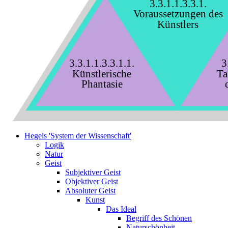
3.3.1.1.3.3.1.
Voraussetzungen des
Künstlers
3.3.1.1.3.3.1.1.
3
Künstlerische
Ta
Phantasie
Hegels 'System der Wissenschaft'
Logik
Natur
Geist
Subjektiver Geist
Objektiver Geist
Absoluter Geist
Kunst
Das Ideal
Begriff des Schönen
Naturschönheit