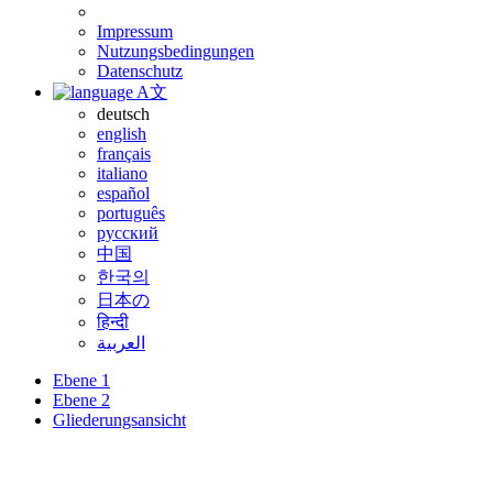
Impressum
Nutzungsbedingungen
Datenschutz
A文
deutsch
english
français
italiano
español
português
русский
中国
한국의
日本の
हिन्दी
العربية
Ebene 1
Ebene 2
Gliederungsansicht