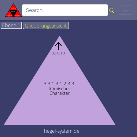
Togg
☰
Ebene 1
Gliederungsansicht
↑
331313
3.3.1.3.1.2.3.3.
Römischer
Charakter
hegel-system.de