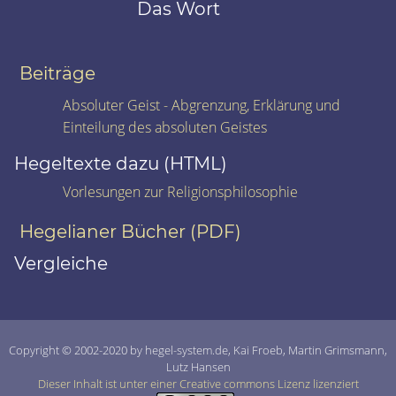
Das Wort
Beiträge
Absoluter Geist - Abgrenzung, Erklärung und
Einteilung des absoluten Geistes
Hegeltexte dazu (HTML)
Vorlesungen zur Religionsphilosophie
Hegelianer Bücher (PDF)
Vergleiche
Copyright © 2002-2020 by hegel-system.de, Kai Froeb, Martin Grimsmann,
Lutz Hansen
Dieser Inhalt ist unter einer Creative commons Lizenz lizenziert