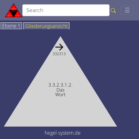
Togg
☰
Ebene 1
Gliederungsansicht
→
332313
3.3.2.3.1.2.
Das
Wort
hegel-system.de