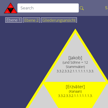
Ebene 1
Ebene 2
Gliederungsansicht
[Jakob]
(und Söhne = 12
Stammväter)
3.3.2.3.3.2.1.1.1.1.1.1.3.3.
[Erzväter]
(Kanaan)
3.3.2.3.3.2.1.1.1.1.1.1.3.