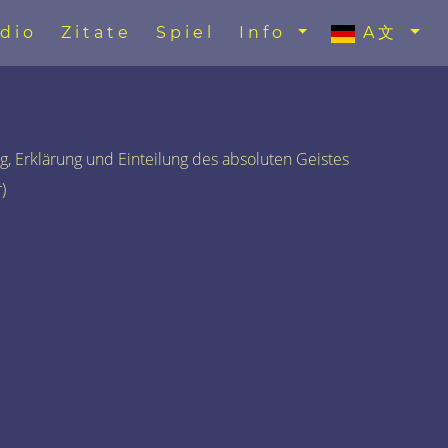
dio
Zitate
Spiel
Info
A文
g, Erklärung und Einteilung des absoluten Geistes
)
)