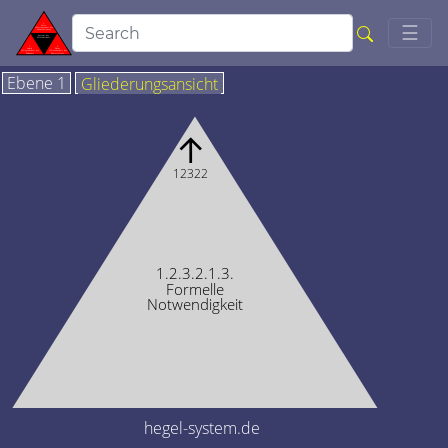
Togg
☰
Ebene 1
Gliederungsansicht
↑
12322
1.2.3.2.1.3.
Formelle
Notwendigkeit
hegel-system.de