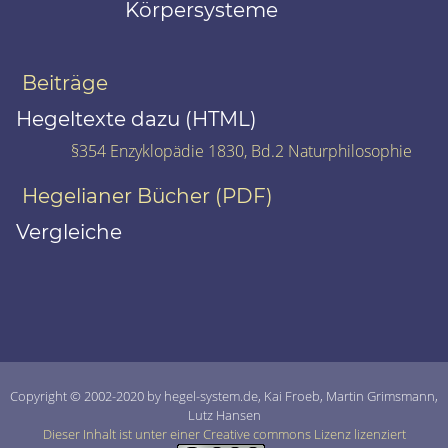
Körpersysteme
Beiträge
Hegeltexte dazu (HTML)
§354 Enzyklopädie 1830, Bd.2 Naturphilosophie
Hegelianer Bücher (PDF)
Vergleiche
Copyright © 2002-2020 by hegel-system.de, Kai Froeb, Martin Grimsmann,
Lutz Hansen
Dieser Inhalt ist unter einer Creative commons Lizenz lizenziert