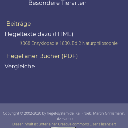
Besondere Tierarten
Beiträge
Hegeltexte dazu (HTML)
§368 Enzyklopädie 1830, Bd.2 Naturphilosophie
Hegelianer Bücher (PDF)
Vergleiche
Copyright © 2002-2020 by hegel-system.de, Kai Froeb, Martin Grimsmann,
Lutz Hansen
Dieser Inhalt ist unter einer Creative commons Lizenz lizenziert