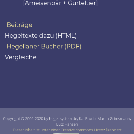
[Ameisenbär + Gürteltier]
Beiträge
Hegeltexte dazu (HTML)
Hegelianer Bücher (PDF)
Vergleiche
Copyright © 2002-2020 by hegel-system.de, Kai Froeb, Martin Grimsmann,
Lutz Hansen
Dieser Inhalt ist unter einer Creative commons Lizenz lizenziert