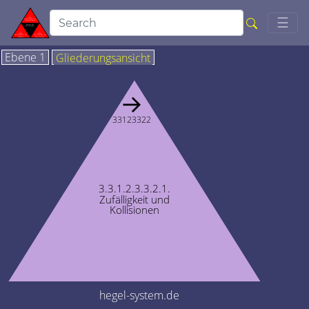
Togg
☰
Ebene 1
Gliederungsansicht
→
33123322
3.3.1.2.3.3.2.1.
Zufälligkeit und
Kollisionen
hegel-system.de