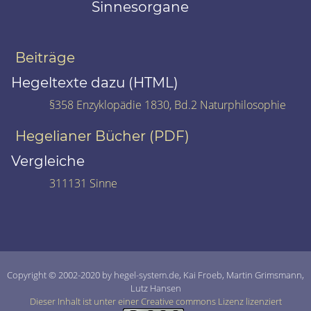
Sinnesorgane
Beiträge
Hegeltexte dazu (HTML)
§358 Enzyklopädie 1830, Bd.2 Naturphilosophie
Hegelianer Bücher (PDF)
Vergleiche
311131 Sinne
Copyright © 2002-2020 by hegel-system.de, Kai Froeb, Martin Grimsmann,
Lutz Hansen
Dieser Inhalt ist unter einer Creative commons Lizenz lizenziert