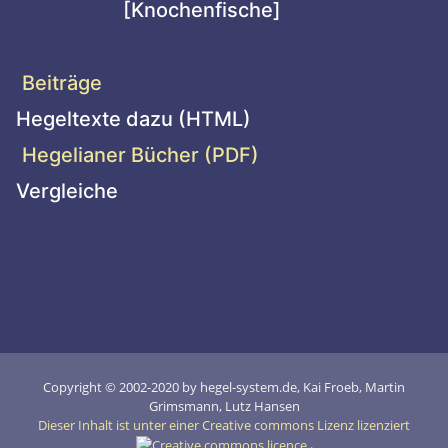
[Knochenfische]
Beiträge
Hegeltexte dazu (HTML)
Hegelianer Bücher (PDF)
Vergleiche
Copyright © 2002-2020 by hegel-system.de, Kai Froeb, Martin
Grimsmann, Lutz Hansen
Dieser Inhalt ist unter einer Creative commons Lizenz lizenziert
.