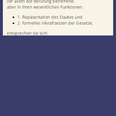
vor allem die Berufung betreffend,
aber in ihren wesentlichen Funktionen:
1. Repäsentation des Staates und
2. formelles Inkraftsetzen der Gesetze,
entsprechen sie sich.
Beide sollen also keine politische Macht im Staate
ausüben!
"... soll nicht gesagt sein, daß der Monarch
willkürlich handeln dürfe:
vielmehr ist er an den konkreten Inhalt der
Beratungen gebunden,
und wenn die Konstitution fest ist, so hat er oft nicht
mehr zu tun,
als seinen Namen zu unterschreiben.
Aber dieser Name ist wichtig:
es ist die Spitze, über die nicht hinausgegangen
werden kann...."