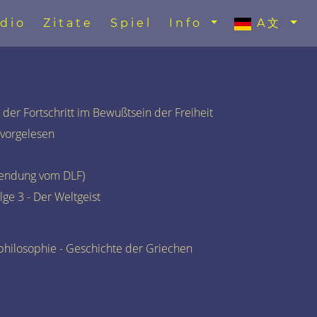
dio
Zitate
Spiel
Info
A文
t der Fortschritt im Bewußtsein der Freiheit
 vorgelesen
Sendung vom DLF)
lge 3 - Der Weltgeist
philosophie - Geschichte der Griechen
)