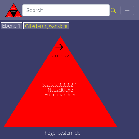
Togg
☰
Ebene 1
Gliederungsansicht
→
323333322
3.2.3.3.3.3.3.2.1.
Neuzeitliche
Erbmonarchien
hegel-system.de