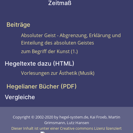
Zeitmaß
Beiträge
Absoluter Geist - Abgrenzung, Erklärung und
Einteilung des absoluten Geistes
zum Begriff der Kunst (1.)
Hegeltexte dazu (HTML)
Vorlesungen zur Āsthetik (Musik)
Hegelianer Bücher (PDF)
Vergleiche
Copyright © 2002-2020 by hegel-system.de, Kai Froeb, Martin
Grimsmann, Lutz Hansen
Dieser Inhalt ist unter einer Creative commons Lizenz lizenziert