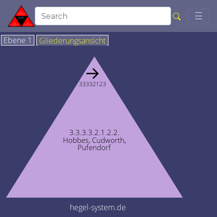
Togg
☰
Ebene 1
Gliederungsansicht
→
33332123
3.3.3.3.2.1.2.2.
Hobbes, Cudworth,
Pufendorf
hegel-system.de