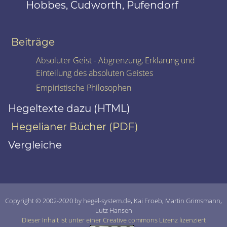
Hobbes, Cudworth, Pufendorf
Beiträge
Absoluter Geist - Abgrenzung, Erklärung und
Einteilung des absoluten Geistes
Empiristische Philosophen
Hegeltexte dazu (HTML)
Hegelianer Bücher (PDF)
Vergleiche
Copyright © 2002-2020 by hegel-system.de, Kai Froeb, Martin Grimsmann,
Lutz Hansen
Dieser Inhalt ist unter einer Creative commons Lizenz lizenziert