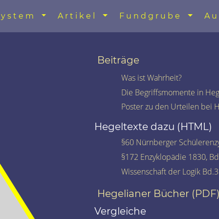
System
Artikel
Fundgrube
Au
Beiträge
Was ist Wahrheit?
Die Begriffsmomente in Hege
Poster zu den Urteilen bei 
Hegeltexte dazu (HTML)
§60 Nürnberger Schülerenz
§172 Enzyklopädie 1830, Bd
Wissenschaft der Logik Bd.3 
Hegelianer Bücher (PDF
Vergleiche