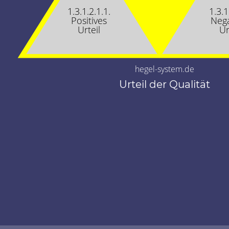
1.3.1.2.1.1.
1.3.1
Positives
Nega
Urteil
Ur
hegel-system.de
Urteil der Qualität