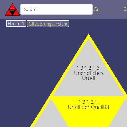
Ebene 1
Gliederungsansicht
1.3.1.2.1.3.
Unendliches
Urteil
1.3.1.2.1.
Urteil der Qualität