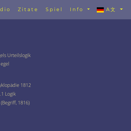
dio
Zitate
Spiel
Info
A文
ls Urteilslogik
Hegel
yklopädie 1812
.1 Logik
(Begriff, 1816)
)